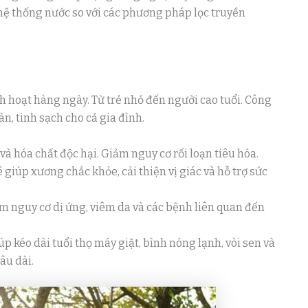
 hệ thống nước so với các phương pháp lọc truyền
h hoạt hàng ngày. Từ trẻ nhỏ đến người cao tuổi. Công
, tinh sạch cho cả gia đình.
 và hóa chất độc hại. Giảm nguy cơ rối loạn tiêu hóa.
 giúp xương chắc khỏe, cải thiện vị giác và hỗ trợ sức
ảm nguy cơ dị ứng, viêm da và các bệnh liên quan đến
úp kéo dài tuổi thọ máy giặt, bình nóng lạnh, vòi sen và
âu dài.