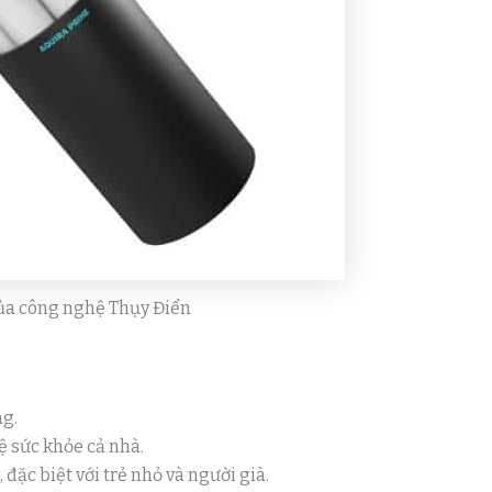
ủa công nghệ Thụy Điển
ng.
vệ sức khỏe cả nhà.
đặc biệt với trẻ nhỏ và người già.