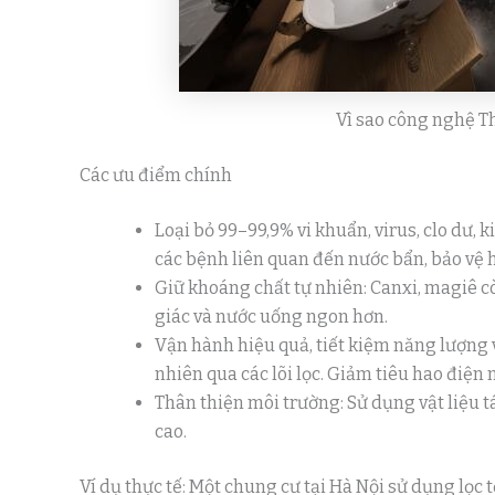
Vì sao công nghệ T
Các ưu điểm chính
Loại bỏ 99–99,9% vi khuẩn, virus, clo dư,
các bệnh liên quan đến nước bẩn, bảo vệ h
Giữ khoáng chất tự nhiên: Canxi, magiê cò
giác và nước uống ngon hơn.
Vận hành hiệu quả, tiết kiệm năng lượng v
nhiên qua các lõi lọc. Giảm tiêu hao điện n
Thân thiện môi trường: Sử dụng vật liệu tá
cao.
Ví dụ thực tế: Một chung cư tại Hà Nội sử dụng lọ