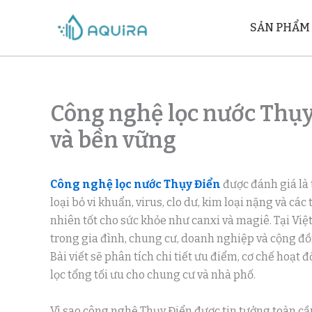
Nhảy
tới
SẢN PHẨM
nội
dung
Công nghệ lọc nước Thụy
và bền vững
Công nghệ lọc nước Thụy Điển
được đánh giá là
loại bỏ vi khuẩn, virus, clo dư, kim loại nặng và các
nhiên tốt cho sức khỏe như canxi và magiê. Tại Vi
trong gia đình, chung cư, doanh nghiệp và cộng đồ
Bài viết sẽ phân tích chi tiết ưu điểm, cơ chế hoạt đ
lọc tổng tối ưu cho chung cư và nhà phố.
Vì sao công nghệ Thụy Điển được tin tưởng toàn cầ